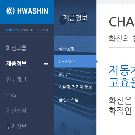
CHA
화신의 
화신그룹
생산공정
CHASSIS
제품정보
자동
BODY
연구개발
고효
친환경·전기차 부품
ESG
화신은 
품질시스템
화적인 
화신소식
투자정보