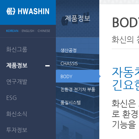
BOD
화신의 
화신그룹
생산공정
CHASSIS
제품정보
자동차
BODY
연구개발
긴요
친환경·전기차 부품
ESG
화신은 
품질시스템
로 환경
화신소식
기능을 
투자정보