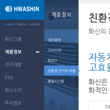
친환
화신의 
화신그룹
생산공정
CHASSIS
제품정보
자동
BODY
연구개발
고효
친환경·전기차 부품
ESG
화신은 
품질시스템
화적인 
화신소식
투자정보
친