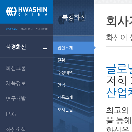
회사
화신이 
북경화신
법인소개
현황
글로
화신그룹
수상내역
저희
제품정보
연혁
산업
제품소개
연구개발
최고의 
오시는길
ESG
을 통해
화신은 
화신소식